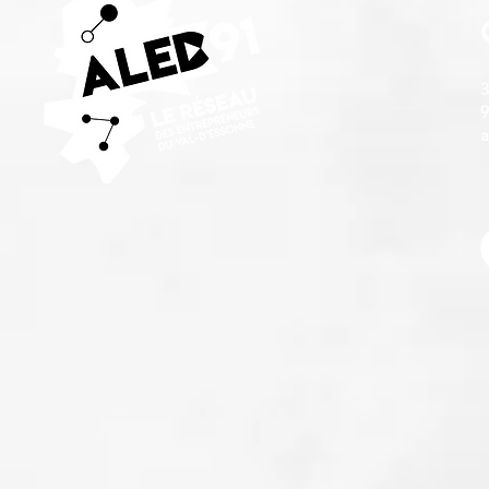
3
9
a