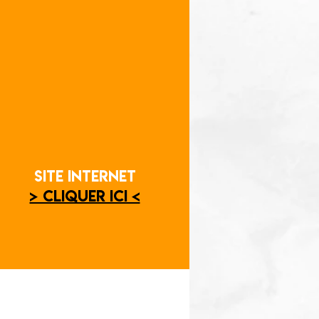
SITE INTERNET
-mail
> CLIQUER ICI <
I <