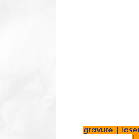
gravure | lase
|