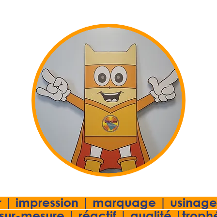
r | impression | marquage | usinage
 sur-mesure | réactif | qualité |troph