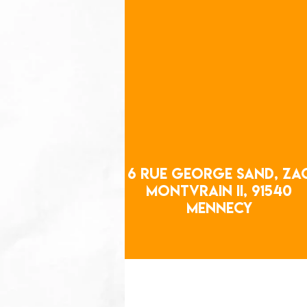
6 rue George Sand, ZA
9 Rue Kipling 9154
Montvrain II, 91540
Mennecy
Mennecy