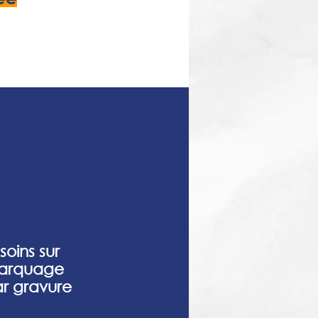
oins sur
marquage
ar gravure