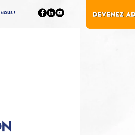
nous !
Devenez A
ON