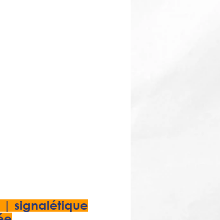
 | signalétique
ée