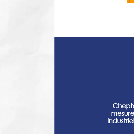
Chepta
mesure
industri