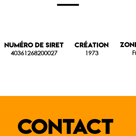
zone
Numéro de SIRET
création
F
40361268200027
1973
contact
contact